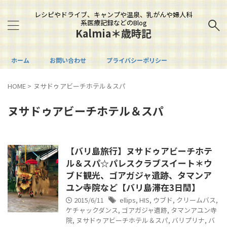
レシピやドライブ、キャンプや温泉、乳がんや婦人科
系医療記録などのBlog
Kalmia＊歳時記
ホーム
お問い合わせ
プライバシーポリシー
HOME
>
ヌサドゥアビーチホテル＆スパ
ヌサドゥアビーチホテル＆スパ
【バリ島旅行】ヌサドゥアビーチホテ
ル＆スパ☆パレスクラブスイート＊ウ
ブド観光、ゴアガジャ遺跡、タマンア
ユン寺院など【バリ島滞在3日間】
2015/6/11
ellips
,
HIS
,
ウブド
,
クリームバス
,
ケチャックダンス
,
ゴアガジャ遺跡
,
タマンアユン寺
院
,
ヌサドゥアビーチホテル＆スパ
,
バリプリナ
,
バ