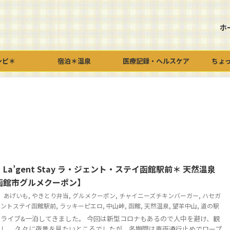
ホ
シピ＊
宿泊＊温泉
医療記録・ヘルスケア
ちょ
La’gent Stay ラ・ジェント・ステイ函館駅前＊ 天然温泉
函館市グルメクーポン】
あげいも
,
やきとり弁当
,
グルメクーポン
,
チャイニーズチキンバーガー
,
ハセガ
ェントステイ函館駅前
,
ラッキーピエロ
,
中山峠
,
函館
,
天然温泉
,
望羊中山
,
道の駅
ライブ&一泊してきました。 今回は新型コロナもあるので人中を避け、観
し。 久々に夜景を見たいところでしたが、冬期間は車両通行止めでロープ