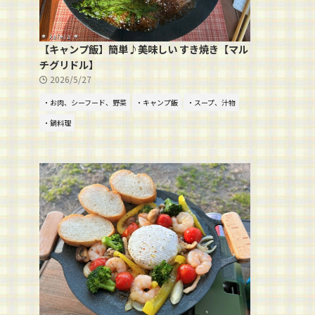
【キャンプ飯】簡単♪美味しい すき焼き【マル
チグリドル】
2026/5/27
・お肉、シーフード、野菜
・キャンプ飯
・スープ、汁物
・鍋料理