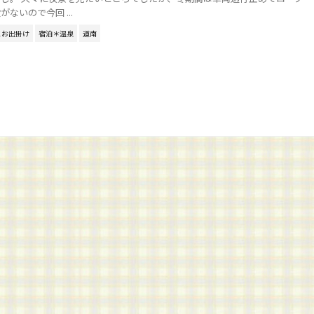
ないので今回 ...
とお出掛け
宿泊＊温泉
道南