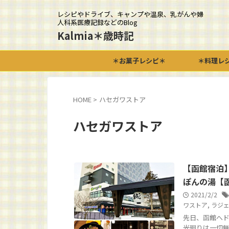
レシピやドライブ、キャンプや温泉、乳がんや婦
人科系医療記録などのBlog
Kalmia＊歳時記
＊お菓子レシピ＊
＊料理レ
HOME
>
ハセガワストア
ハセガワストア
【函館宿泊】
ぽんの湯【
2021/2/2
ワストア
,
ラジ
先日、函館へド
光廻りは一切無