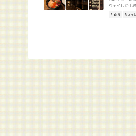
ウェイしか手段が
§ 食 §
ちょっ