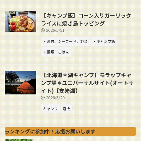
【キャンプ飯】コーン入りガーリック
ライスに焼き鳥トッピング
2026/5/21
・お肉、シーフード、野菜
・キャンプ飯
・麺類・ごはん
【北海道＊湖キャンプ】モラップキャ
ンプ場＊ユニバーサルサイト(オートサ
イト)【支笏湖】
2026/5/20
キャンプ
道央
ランキングに参加中！応援お願いします