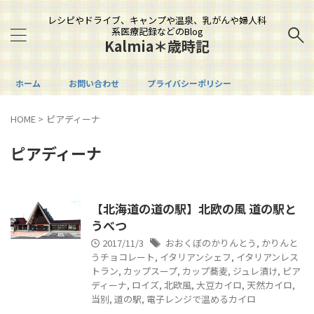
レシピやドライブ、キャンプや温泉、乳がんや婦人科
系医療記録などのBlog
Kalmia＊歳時記
ホーム
お問い合わせ
プライバシーポリシー
HOME
>
ピアディーナ
ピアディーナ
【北海道の道の駅】北欧の風 道の駅と
うべつ
2017/11/3
おおくぼのかりんとう
,
かりんと
うチョコレート
,
イタリアンシェフ
,
イタリアンレス
トラン
,
カップスープ
,
カップ蕎麦
,
ジュレ漬け
,
ピア
ディーナ
,
ロイズ
,
北欧風
,
大豆カイロ
,
天然カイロ
,
当別
,
道の駅
,
電子レンジで温めるカイロ