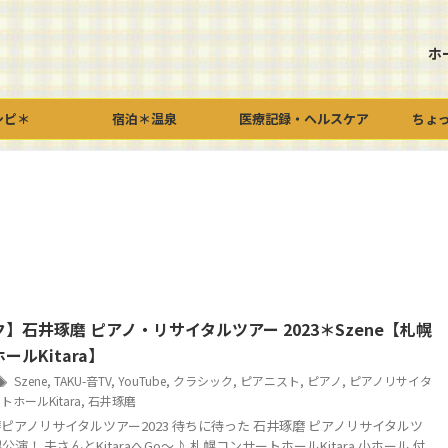
ホ
シピ＊
宿泊＊温泉
医療記録・ヘルスケア
ちょ
】石井琢磨 ピアノ・リサイタルツアー 2023＊Szene【札幌
ールKitara】
Szene
,
TAKU-音TV
,
YouTube
,
クラシック
,
ピアニスト
,
ピアノ
,
ピアノリサイタ
ホールKitara
,
石井琢磨
ピアノリサイタルツアー2023 待ちに待った 石井琢磨 ピアノリサイタルツ
公演！ 夫さんとKitaraへGo～♪ 札幌コンサートホールKitara 小ホール 付