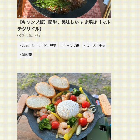
【キャンプ飯】簡単♪美味しい すき焼き【マル
チグリドル】
2026/5/27
・お肉、シーフード、野菜
・キャンプ飯
・スープ、汁物
・鍋料理