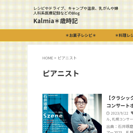
レシピやドライブ、キャンプや温泉、乳がんや婦
人科系医療記録などのBlog
Kalmia＊歳時記
＊お菓子レシピ＊
＊料理レ
HOME
>
ピアニスト
ピアニスト
【クラシック
コンサートホ
2023/9/22
ル
,
札幌コンサート
出典：石井琢磨
アー2023 札幌