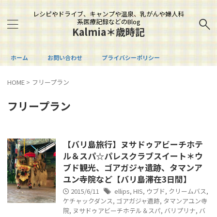
レシピやドライブ、キャンプや温泉、乳がんや婦人科
系医療記録などのBlog
Kalmia＊歳時記
ホーム
お問い合わせ
プライバシーポリシー
HOME
>
フリープラン
フリープラン
【バリ島旅行】ヌサドゥアビーチホテ
ル＆スパ☆パレスクラブスイート＊ウ
ブド観光、ゴアガジャ遺跡、タマンア
ユン寺院など【バリ島滞在3日間】
2015/6/11
ellips
,
HIS
,
ウブド
,
クリームバス
,
ケチャックダンス
,
ゴアガジャ遺跡
,
タマンアユン寺
院
,
ヌサドゥアビーチホテル＆スパ
,
バリプリナ
,
バ