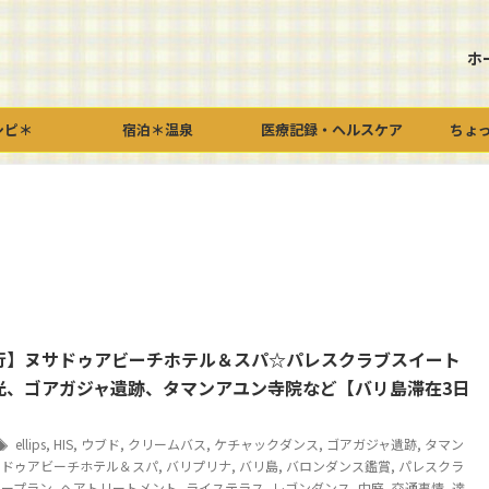
ホ
シピ＊
宿泊＊温泉
医療記録・ヘルスケア
ちょ
行】ヌサドゥアビーチホテル＆スパ☆パレスクラブスイート
光、ゴアガジャ遺跡、タマンアユン寺院など【バリ島滞在3日
ellips
,
HIS
,
ウブド
,
クリームバス
,
ケチャックダンス
,
ゴアガジャ遺跡
,
タマン
サドゥアビーチホテル＆スパ
,
バリプリナ
,
バリ島
,
バロンダンス鑑賞
,
パレスクラ
リープラン
,
ヘアトリートメント
,
ライステラス
,
レゴンダンス
,
中庭
,
交通事情
,
達