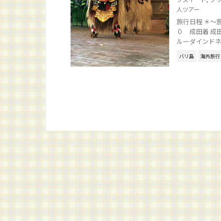
人ツアー
旅行日程 ＊～
０ 成田着 成
ルーダインドネシ
バリ島
海外旅行