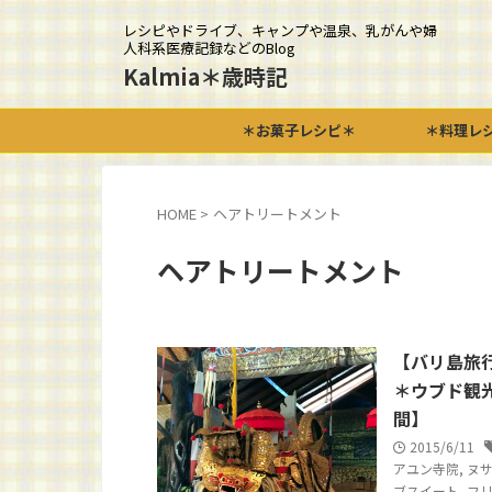
レシピやドライブ、キャンプや温泉、乳がんや婦
人科系医療記録などのBlog
Kalmia＊歳時記
＊お菓子レシピ＊
＊料理レ
HOME
>
ヘアトリートメント
ヘアトリートメント
【バリ島旅
＊ウブド観
間】
2015/6/11
アユン寺院
,
ヌ
ブスイート
,
フ