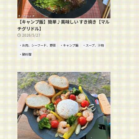
【キャンプ飯】簡単♪美味しい すき焼き【マル
チグリドル】
2026/5/27
・お肉、シーフード、野菜
・キャンプ飯
・スープ、汁物
・鍋料理