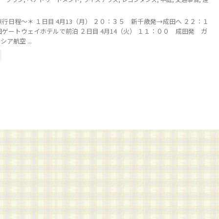
旅行日程～＊ １日目 4月13（月） ２０：３５ 新千歳発→成田へ ２２：１
田ゲートウェイホテルで前泊 ２日目 4月14（火） １１：００ 成田発 ガ
ア航空 ...