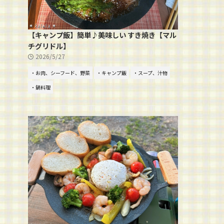
【キャンプ飯】簡単♪美味しい すき焼き【マル
チグリドル】
2026/5/27
・お肉、シーフード、野菜
・キャンプ飯
・スープ、汁物
・鍋料理