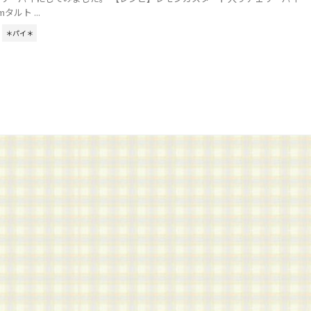
タルト ...
＊パイ＊