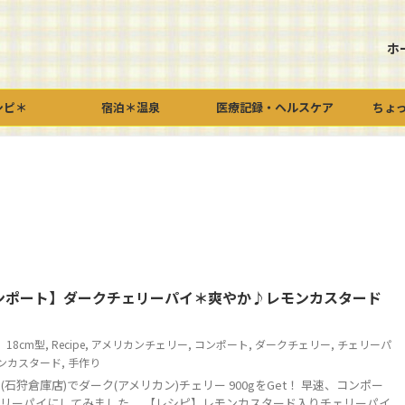
ホ
シピ＊
宿泊＊温泉
医療記録・ヘルスケア
ちょ
ンポート】ダークチェリーパイ＊爽やか♪レモンカスタード
18cm型
,
Recipe
,
アメリカンチェリー
,
コンポート
,
ダークチェリー
,
チェリーパ
ンカスタード
,
手作り
石狩倉庫店)でダーク(アメリカン)チェリー 900gをGet！ 早速、コンポー
リーパイにしてみました。 【レシピ】レモンカスタード入りチェリーパイ