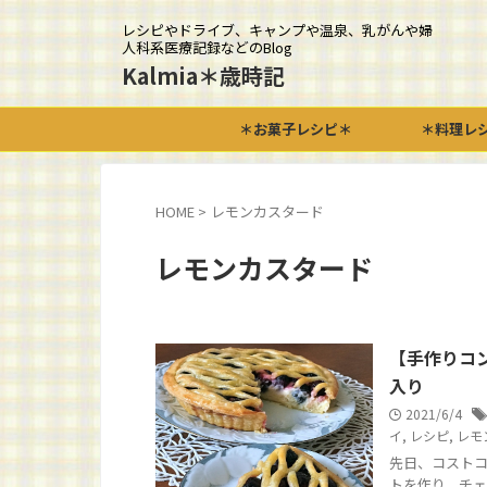
レシピやドライブ、キャンプや温泉、乳がんや婦
人科系医療記録などのBlog
Kalmia＊歳時記
＊お菓子レシピ＊
＊料理レ
HOME
>
レモンカスタード
レモンカスタード
【手作りコ
入り
2021/6/4
イ
,
レシピ
,
レモ
先日、コストコ(
トを作り、チェ