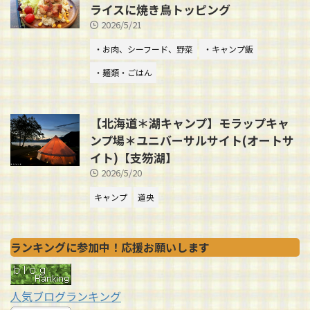
ライスに焼き鳥トッピング
2026/5/21
・お肉、シーフード、野菜
・キャンプ飯
・麺類・ごはん
【北海道＊湖キャンプ】モラップキャ
ンプ場＊ユニバーサルサイト(オートサ
イト)【支笏湖】
2026/5/20
キャンプ
道央
ランキングに参加中！応援お願いします
人気ブログランキング