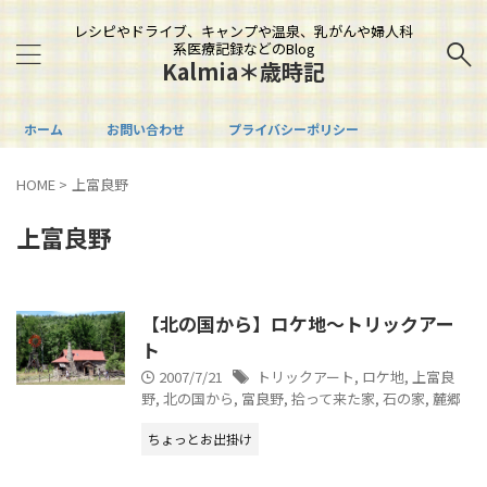
レシピやドライブ、キャンプや温泉、乳がんや婦人科
系医療記録などのBlog
Kalmia＊歳時記
ホーム
お問い合わせ
プライバシーポリシー
HOME
>
上富良野
上富良野
【北の国から】ロケ地～トリックアー
ト
2007/7/21
トリックアート
,
ロケ地
,
上富良
野
,
北の国から
,
富良野
,
拾って来た家
,
石の家
,
麓郷
ちょっとお出掛け