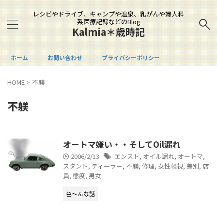
レシピやドライブ、キャンプや温泉、乳がんや婦人科
系医療記録などのBlog
Kalmia＊歳時記
ホーム
お問い合わせ
プライバシーポリシー
HOME
>
不躾
不躾
オートマ嫌い・・そしてOil漏れ
2006/2/13
エンスト
,
オイル漏れ
,
オートマ
,
スタンド
,
ディーラー
,
不躾
,
修理
,
女性軽視
,
差別
,
店
員
,
態度
,
男女
色～んな話