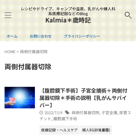
レシピやドライブ、キャンプや温泉、乳がんや婦人科
系医療記録などのBlog
Kalmia＊歳時記
ホーム
お問い合わせ
プライバシーポリシー
HOME
>
両側付属器切除
両側付属器切除
【腹腔鏡下手術】子宮全摘術＋両側付
属器切除＊手術の説明【乳がんサバイ
バー】
2022/7/19
両側付属器切除
,
子宮全摘
,
尿管ス
テント
,
腹腔鏡下手術
医療記録・ヘルスケア
婦人科(卵巣嚢腫)