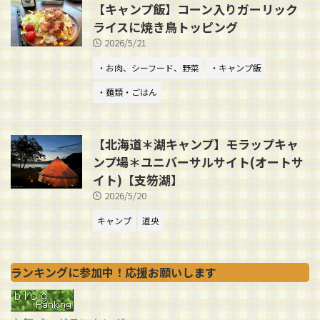
【キャンプ飯】コーン入りガーリック
ライスに焼き鳥トッピング
2026/5/21
・お肉、シーフード、野菜
・キャンプ飯
・麺類・ごはん
【北海道＊湖キャンプ】モラップキャ
ンプ場＊ユニバーサルサイト(オートサ
イト)【支笏湖】
2026/5/20
キャンプ
道央
ランキングに参加中！応援お願いします