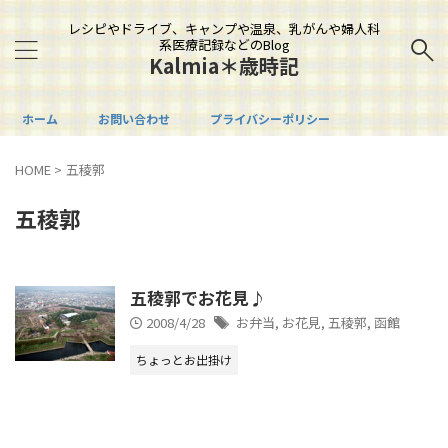
レシピやドライブ、キャンプや温泉、乳がんや婦人科
系医療記録などのBlog
Kalmia＊歳時記
ホーム
お問い合わせ
プライバシーポリシー
HOME
>
五稜郭
五稜郭
五稜郭でお花見♪
2008/4/28
お弁当
,
お花見
,
五稜郭
,
函館
ちょっとお出掛け