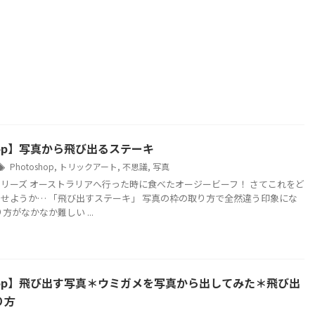
shop】写真から飛び出るステーキ
Photoshop
,
トリックアート
,
不思議
,
写真
リーズ オーストラリアへ行った時に食べたオージービーフ！ さてこれをど
せようか… 「飛び出すステーキ」 写真の枠の取り方で全然違う印象にな
方がなかなか難しい ...
shop】飛び出す写真＊ウミガメを写真から出してみた＊飛び出
り方