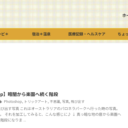
ホ
シピ＊
宿泊＊温泉
医療記録・ヘルスケア
ちょ
shop】暗闇から楽園へ続く階段
Photoshop
,
トリックアート
,
不思議
,
写真
,
飛び出す
opで飛び出す写真 これはオーストラリアのパロネラパークへ行った時の写真。
。 それを加工してみると、こんな感じに♪ ↓ 真っ暗な地の底から楽園へ
段になりま ...