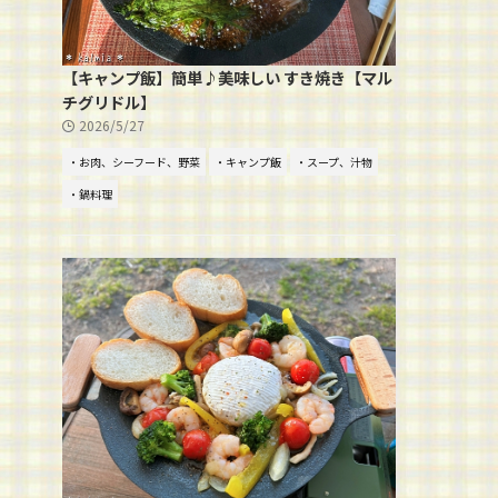
【キャンプ飯】簡単♪美味しい すき焼き【マル
チグリドル】
2026/5/27
・お肉、シーフード、野菜
・キャンプ飯
・スープ、汁物
・鍋料理