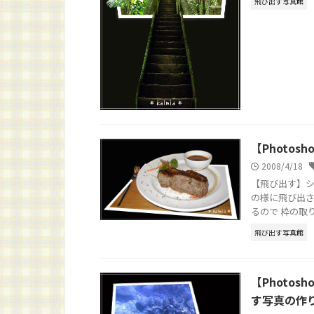
飛び出す写真館
【Photo
2008/4/18
【飛び出す】シ
の様に飛び出さ
るので 枠の取り
飛び出す写真館
【Photo
す写真の作