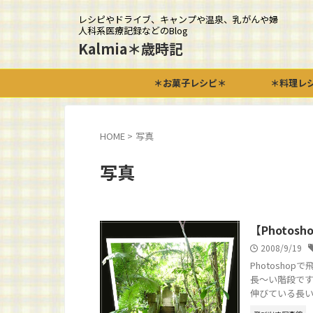
レシピやドライブ、キャンプや温泉、乳がんや婦
人科系医療記録などのBlog
Kalmia＊歳時記
＊お菓子レシピ＊
＊料理レ
HOME
>
写真
写真
【Photo
2008/9/19
Photosh
長～い階段です
伸びている長い階