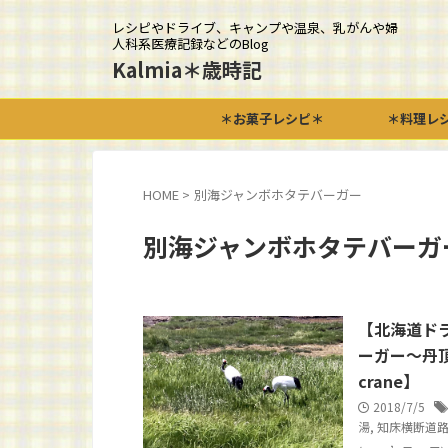
レシピやドライブ、キャンプや温泉、乳がんや婦
人科系医療記録などのBlog
Kalmia＊歳時記
＊お菓子レシピ＊
＊料理レ
HOME
>
別海ジャンボホタテバーガー
別海ジャンボホタテバーガ
【北海道ド
ーガー～丹頂鶴(
crane】
2018/7/5
湯
,
知床横断道