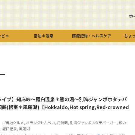
ホ
シピ＊
宿泊＊温泉
医療記録・ヘルスケア
ちょ
ー
ライブ】知床峠～羅臼温泉＊熊の湯～別海ジャンボホタテバ
根室＊風蓮湖)【Hokkaido,Hot spring,Red-crowned
ご当地グルメ
,
オランダせんべい
,
丹頂鶴
,
別海ジャンボホタテバーガー
,
熊の
路
,
羅臼温泉
,
風蓮湖