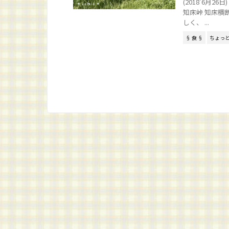
(2018’6月
知床峠 知床横
しく、 ...
§ 食 §
ちょっ