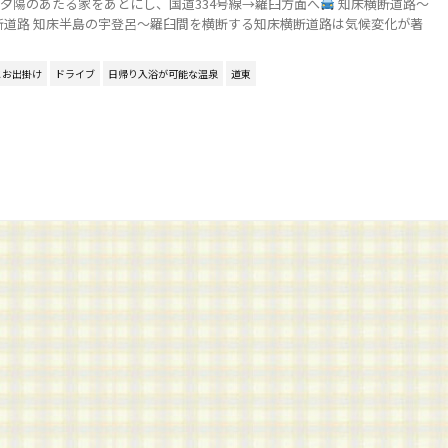
26日) 夕陽のあたる家をあとにし、国道334号線→羅臼方面へ
知床横断道路～
断道路 知床半島の宇登呂～羅臼間を横断する知床横断道路は気候変化が著
とお出掛け
ドライブ
日帰り入浴が可能な温泉
道東