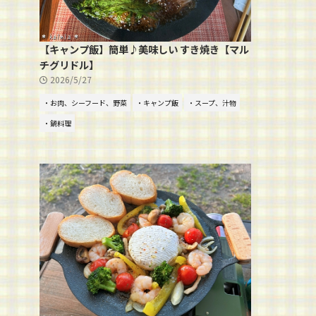
【キャンプ飯】簡単♪美味しい すき焼き【マル
チグリドル】
2026/5/27
・お肉、シーフード、野菜
・キャンプ飯
・スープ、汁物
・鍋料理