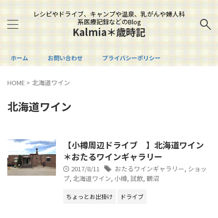
レシピやドライブ、キャンプや温泉、乳がんや婦人科
系医療記録などのBlog
Kalmia＊歳時記
ホーム
お問い合わせ
プライバシーポリシー
HOME
>
北海道ワイン
北海道ワイン
【小樽周辺ドライブ 】北海道ワイン
＊おたるワインギャラリー
2017/8/11
おたるワインギャラリー
,
ショッ
プ
,
北海道ワイン
,
小樽
,
試飲
,
鶴沼
ちょっとお出掛け
ドライブ