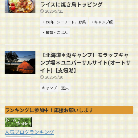
ライスに焼き鳥トッピング
2026/5/21
・お肉、シーフード、野菜
・キャンプ飯
・麺類・ごはん
【北海道＊湖キャンプ】モラップキャ
ンプ場＊ユニバーサルサイト(オートサ
イト)【支笏湖】
2026/5/20
キャンプ
道央
ランキングに参加中！応援お願いします
人気ブログランキング