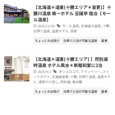
【北海道＊道東(十勝エリア＊音更)】十
勝川温泉 第一ホテル 豆陽亭 宿泊【モー
ル温泉】
2023/11/18
モール温泉
,
北海道の温泉
,
十勝
,
日帰り温泉
,
温泉ホテル
,
音更
ちょっとお出掛け
日帰り入浴が可能な温泉
道東
【北海道＊道東(十勝エリア) 】然別湖
畔温泉 ホテル風水＊新館和室に2泊
2023/4/2
オショロコマ
,
クランベリー
,
スイ
ートポテト
,
北海道道東
,
十勝
,
日帰り温泉
,
温泉ホテ
ル
,
源泉かけ流し
,
然別湖
,
風水膳
ちょっとお出掛け
日帰り入浴が可能な温泉
道東