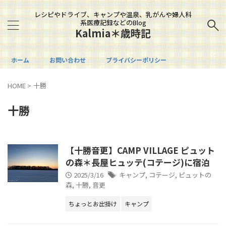
レシピやドライブ、キャンプや温泉、乳がんや婦人科
系医療記録などのBlog
Kalmia＊歳時記
ホーム
お問い合わせ
プライバシーポリシー
HOME
>
十勝
十勝
【十勝音更】CAMP VILLAGE ピュット
の森＊長屋ヒュッテ(コテージ)に宿泊
2025/3/16
キャンプ
,
コテージ
,
ピュットの
森
,
十勝
,
音更
ちょっとお出掛け
キャンプ