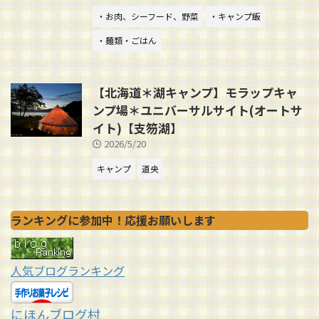
・お肉、シーフード、野菜
・キャンプ飯
・麺類・ごはん
【北海道＊湖キャンプ】モラップキャ
ンプ場＊ユニバーサルサイト(オートサ
イト)【支笏湖】
2026/5/20
キャンプ
道央
ランキングに参加中！応援お願いします
人気ブログランキング
にほんブログ村