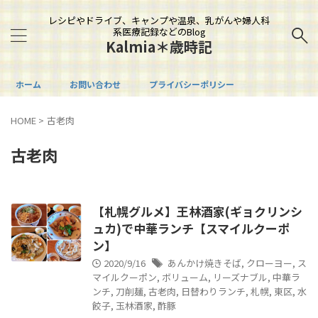
レシピやドライブ、キャンプや温泉、乳がんや婦人科
系医療記録などのBlog
Kalmia＊歳時記
ホーム
お問い合わせ
プライバシーポリシー
HOME
>
古老肉
古老肉
【札幌グルメ】王林酒家(ギョクリンシ
ュカ)で中華ランチ【スマイルクーポ
ン】
2020/9/16
あんかけ焼きそば
,
クローヨー
,
ス
マイルクーポン
,
ボリューム
,
リーズナブル
,
中華ラ
ンチ
,
刀削麺
,
古老肉
,
日替わりランチ
,
札幌
,
東区
,
水
餃子
,
玉林酒家
,
酢豚