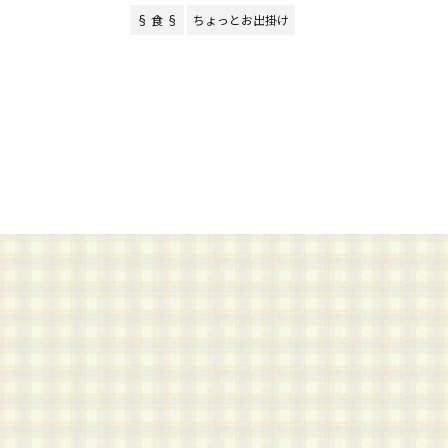
§ 食 §
ちょっとお出掛け