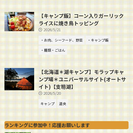
【キャンプ飯】コーン入りガーリック
ライスに焼き鳥トッピング
2026/5/21
・お肉、シーフード、野菜
・キャンプ飯
・麺類・ごはん
【北海道＊湖キャンプ】モラップキャ
ンプ場＊ユニバーサルサイト(オートサ
イト)【支笏湖】
2026/5/20
キャンプ
道央
ランキングに参加中！応援お願いします