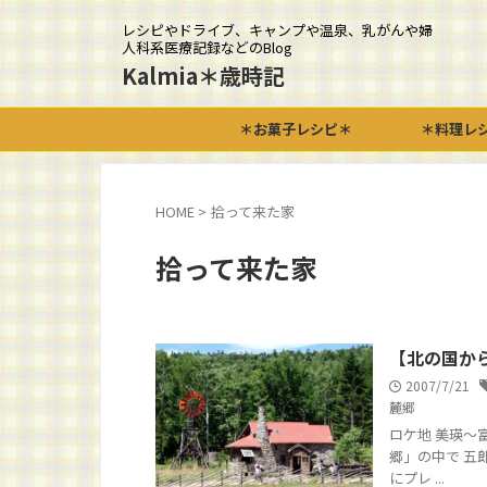
レシピやドライブ、キャンプや温泉、乳がんや婦
人科系医療記録などのBlog
Kalmia＊歳時記
＊お菓子レシピ＊
＊料理レ
HOME
>
拾って来た家
拾って来た家
【北の国か
2007/7/21
麓郷
ロケ地 美瑛～
郷」の中で 五
にプレ ...