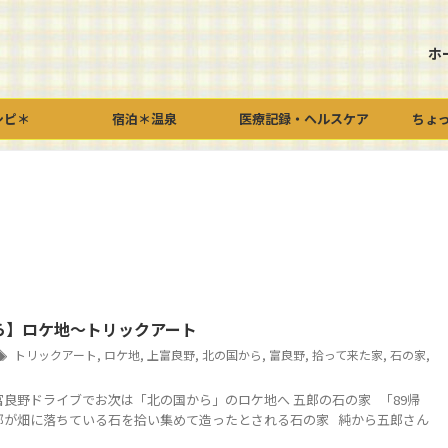
ホ
シピ＊
宿泊＊温泉
医療記録・ヘルスケア
ちょ
ら】ロケ地～トリックアート
トリックアート
,
ロケ地
,
上富良野
,
北の国から
,
富良野
,
拾って来た家
,
石の家
,
富良野ドライブでお次は「北の国から」のロケ地へ 五郎の石の家 「89帰
郎が畑に落ちている石を拾い集めて造ったとされる石の家 純から五郎さん