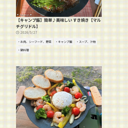
【キャンプ飯】簡単♪美味しい すき焼き【マル
チグリドル】
2026/5/27
・お肉、シーフード、野菜
・キャンプ飯
・スープ、汁物
・鍋料理