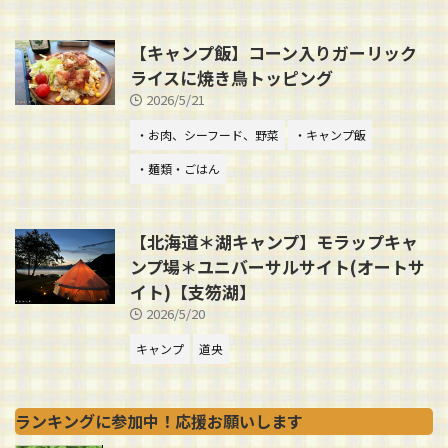
【キャンプ飯】コーン入りガーリック
ライスに焼き鳥トッピング
2026/5/21
・お肉、シーフード、野菜
・キャンプ飯
・麺類・ごはん
【北海道＊湖キャンプ】モラップキャ
ンプ場＊ユニバーサルサイト(オートサ
イト)【支笏湖】
2026/5/20
キャンプ
道央
ランキングに参加中！応援お願いします