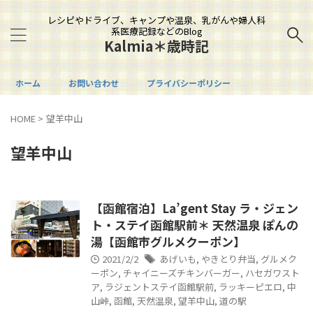
レシピやドライブ、キャンプや温泉、乳がんや婦人科
系医療記録などのBlog
Kalmia＊歳時記
ホーム
お問い合わせ
プライバシーポリシー
HOME
>
望羊中山
望羊中山
【函館宿泊】La’gent Stay ラ・ジェン
ト・ステイ函館駅前＊ 天然温泉 ぽんの
湯【函館市グルメクーポン】
2021/2/2
あげいも
,
やきとり弁当
,
グルメク
ーポン
,
チャイニーズチキンバーガー
,
ハセガワスト
ア
,
ラジェントステイ函館駅前
,
ラッキーピエロ
,
中
山峠
,
函館
,
天然温泉
,
望羊中山
,
道の駅