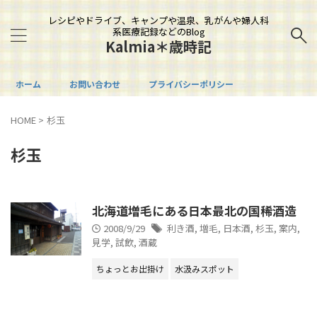
レシピやドライブ、キャンプや温泉、乳がんや婦人科
系医療記録などのBlog
Kalmia＊歳時記
ホーム
お問い合わせ
プライバシーポリシー
HOME
>
杉玉
杉玉
北海道増毛にある日本最北の国稀酒造
2008/9/29
利き酒
,
増毛
,
日本酒
,
杉玉
,
案内
,
見学
,
試飲
,
酒蔵
ちょっとお出掛け
水汲みスポット