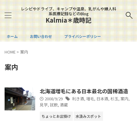
レシピやドライブ、キャンプや温泉、乳がんや婦人科
系医療記録などのBlog
Kalmia＊歳時記
ホーム
お問い合わせ
プライバシーポリシー
HOME
>
案内
案内
北海道増毛にある日本最北の国稀酒造
2008/9/29
利き酒
,
増毛
,
日本酒
,
杉玉
,
案内
,
見学
,
試飲
,
酒蔵
ちょっとお出掛け
水汲みスポット