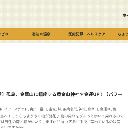
ホ
シピ＊
宿泊＊温泉
医療記録・ヘルスケア
ちょ
巻】孤島、金華山に鎮座する黄金山神社＊金運UP！【パワー
パワースポット
,
奥州三霊山
,
宮城
,
桜
,
無病息災
,
神域
,
金華山
,
金運UP
,
鹿
島へ！こちらもようやく桜が開花♪ 島の周りをグルっと歩いて周れるので
には野生の鹿と猿がいたりします(o^^o) （因みに中央に写っているのは鹿
ですが^^; ...