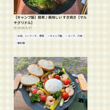
【キャンプ飯】簡単♪美味しい すき焼き【マル
チグリドル】
2026/5/27
・お肉、シーフード、野菜
・キャンプ飯
・スープ、汁物
・鍋料理