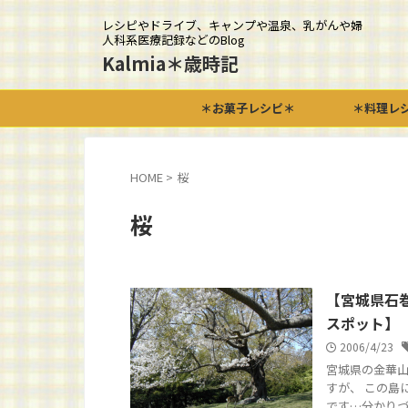
レシピやドライブ、キャンプや温泉、乳がんや婦
人科系医療記録などのBlog
Kalmia＊歳時記
＊お菓子レシピ＊
＊料理レ
HOME
>
桜
桜
【宮城県石
スポット】
2006/4/23
宮城県の金華山
すが、 この島
です…分かりづらい