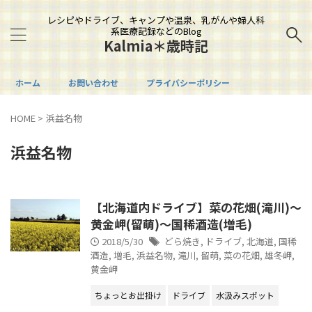
レシピやドライブ、キャンプや温泉、乳がんや婦人科
系医療記録などのBlog
Kalmia＊歳時記
ホーム
お問い合わせ
プライバシーポリシー
HOME
>
浜益名物
浜益名物
【北海道内ドライブ】菜の花畑(滝川)～
黄金岬(留萌)～国稀酒造(増毛)
2018/5/30
どら焼き
,
ドライブ
,
北海道
,
国稀
酒造
,
増毛
,
浜益名物
,
滝川
,
留萌
,
菜の花畑
,
雄冬岬
,
黄金岬
ちょっとお出掛け
ドライブ
水汲みスポット