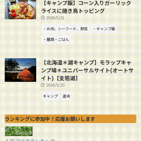
【キャンプ飯】コーン入りガーリック
ライスに焼き鳥トッピング
2026/5/21
・お肉、シーフード、野菜
・キャンプ飯
・麺類・ごはん
【北海道＊湖キャンプ】モラップキャ
ンプ場＊ユニバーサルサイト(オートサ
イト)【支笏湖】
2026/5/20
キャンプ
道央
ランキングに参加中！応援お願いします