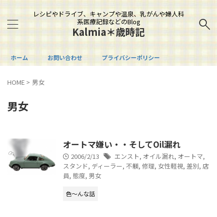
レシピやドライブ、キャンプや温泉、乳がんや婦人科
系医療記録などのBlog
Kalmia＊歳時記
ホーム
お問い合わせ
プライバシーポリシー
HOME
>
男女
男女
オートマ嫌い・・そしてOil漏れ
2006/2/13
エンスト
,
オイル漏れ
,
オートマ
,
スタンド
,
ディーラー
,
不躾
,
修理
,
女性軽視
,
差別
,
店
員
,
態度
,
男女
色～んな話