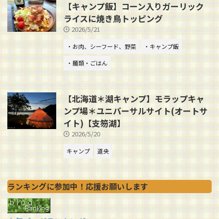
【キャンプ飯】コーン入りガーリック
ライスに焼き鳥トッピング
2026/5/21
・お肉、シーフード、野菜
・キャンプ飯
・麺類・ごはん
【北海道＊湖キャンプ】モラップキャ
ンプ場＊ユニバーサルサイト(オートサ
イト)【支笏湖】
2026/5/20
キャンプ
道央
ランキングに参加中！応援お願いします