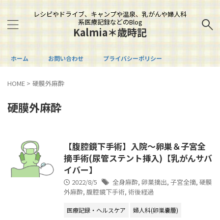
レシピやドライブ、キャンプや温泉、乳がんや婦人科
系医療記録などのBlog
Kalmia＊歳時記
ホーム
お問い合わせ
プライバシーポリシー
HOME
>
硬膜外麻酔
硬膜外麻酔
【腹腔鏡下手術】入院～卵巣＆子宮全
摘手術(尿管ステント挿入)【乳がんサバ
イバー】
2022/8/5
全身麻酔
,
卵巣摘出
,
子宮全摘
,
硬膜
外麻酔
,
腹腔鏡下手術
,
術後経過
医療記録・ヘルスケア
婦人科(卵巣嚢腫)