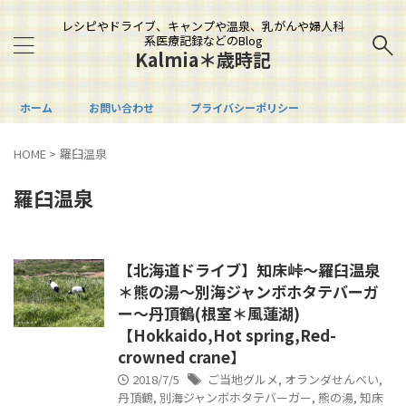
レシピやドライブ、キャンプや温泉、乳がんや婦人科
系医療記録などのBlog
Kalmia＊歳時記
ホーム
お問い合わせ
プライバシーポリシー
HOME
>
羅臼温泉
羅臼温泉
【北海道ドライブ】知床峠～羅臼温泉
＊熊の湯～別海ジャンボホタテバーガ
ー～丹頂鶴(根室＊風蓮湖)
【Hokkaido,Hot spring,Red-
crowned crane】
2018/7/5
ご当地グルメ
,
オランダせんべい
,
丹頂鶴
,
別海ジャンボホタテバーガー
,
熊の湯
,
知床