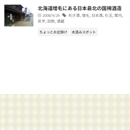
北海道増毛にある日本最北の国稀酒造
2008/9/29
利き酒
,
増毛
,
日本酒
,
杉玉
,
案内
,
見学
,
試飲
,
酒蔵
ちょっとお出掛け
水汲みスポット