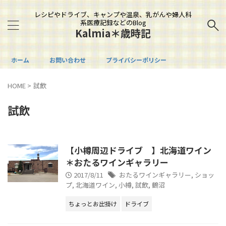
レシピやドライブ、キャンプや温泉、乳がんや婦人科
系医療記録などのBlog
Kalmia＊歳時記
ホーム
お問い合わせ
プライバシーポリシー
HOME
>
試飲
試飲
【小樽周辺ドライブ 】北海道ワイン
＊おたるワインギャラリー
2017/8/11
おたるワインギャラリー
,
ショッ
プ
,
北海道ワイン
,
小樽
,
試飲
,
鶴沼
ちょっとお出掛け
ドライブ