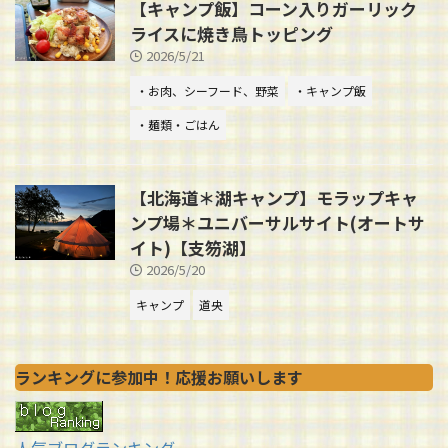
【キャンプ飯】コーン入りガーリック
ライスに焼き鳥トッピング
2026/5/21
・お肉、シーフード、野菜
・キャンプ飯
・麺類・ごはん
【北海道＊湖キャンプ】モラップキャ
ンプ場＊ユニバーサルサイト(オートサ
イト)【支笏湖】
2026/5/20
キャンプ
道央
ランキングに参加中！応援お願いします