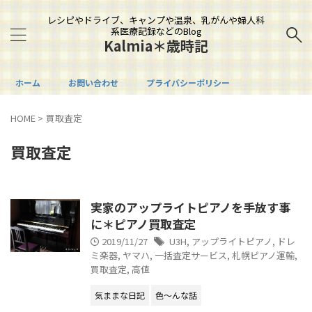
レシピやドライブ、キャンプや温泉、乳がんや婦人科
系医療記録などのBlog
Kalmia＊歳時記
ホーム
お問い合わせ
プライバシーポリシー
HOME
>
買取査定
買取査定
実家のアップライトピアノを手放す事
に＊ピアノ買取査定
2019/11/27
U3H
,
アップライトピアノ
,
ドレ
ミ楽器
,
ヤマハ
,
一括査定サービス
,
札幌ピアノ運輸
,
買取査定
,
高値
気ままな日記
色～んな話