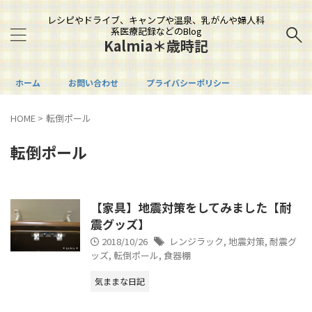
レシピやドライブ、キャンプや温泉、乳がんや婦人科
系医療記録などのBlog
Kalmia＊歳時記
ホーム
お問い合わせ
プライバシーポリシー
HOME
>
転倒ポール
転倒ポール
【家具】地震対策をしてみました【耐
震グッズ】
2018/10/26
レンジラック
,
地震対策
,
耐震グ
ッズ
,
転倒ポール
,
食器棚
気ままな日記