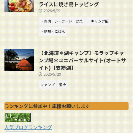
ライスに焼き鳥トッピング
2026/5/21
・お肉、シーフード、野菜
・キャンプ飯
・麺類・ごはん
【北海道＊湖キャンプ】モラップキャ
ンプ場＊ユニバーサルサイト(オートサ
イト)【支笏湖】
2026/5/20
キャンプ
道央
ランキングに参加中！応援お願いします
人気ブログランキング