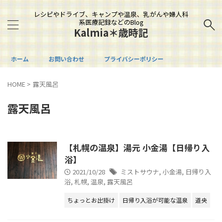
レシピやドライブ、キャンプや温泉、乳がんや婦人科
系医療記録などのBlog
Kalmia＊歳時記
ホーム
お問い合わせ
プライバシーポリシー
HOME
>
露天風呂
露天風呂
【札幌の温泉】湯元 小金湯【日帰り入
浴】
2021/10/28
ミストサウナ
,
小金湯
,
日帰り入
浴
,
札幌
,
温泉
,
露天風呂
ちょっとお出掛け
日帰り入浴が可能な温泉
道央