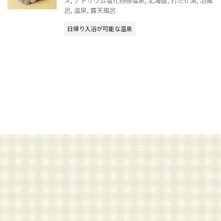
ス
,
ナトリウム塩化物強塩泉
,
北海道
,
打たせ湯
,
泡風
呂
,
温泉
,
露天風呂
日帰り入浴が可能な温泉