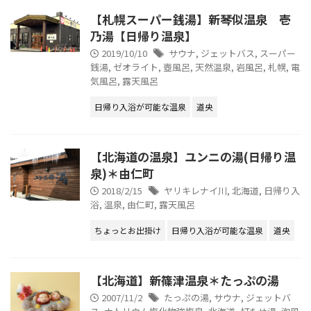
【札幌スーパー銭湯】新琴似温泉 壱
乃湯【日帰り温泉】
2019/10/10
サウナ
,
ジェットバス
,
スーパー
銭湯
,
ゼオライト
,
壺風呂
,
天然温泉
,
岩風呂
,
札幌
,
電
気風呂
,
露天風呂
日帰り入浴が可能な温泉
道央
【北海道の温泉】ユンニの湯(日帰り温
泉)＊由仁町
2018/2/15
ヤリキレナイ川
,
北海道
,
日帰り入
浴
,
温泉
,
由仁町
,
露天風呂
ちょっとお出掛け
日帰り入浴が可能な温泉
道央
【北海道】新篠津温泉＊たっぷの湯
2007/11/2
たっぷの湯
,
サウナ
,
ジェットバ