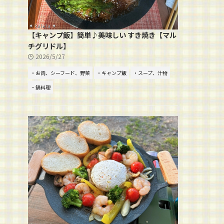
【キャンプ飯】簡単♪美味しい すき焼き【マル
チグリドル】
2026/5/27
・お肉、シーフード、野菜
・キャンプ飯
・スープ、汁物
・鍋料理