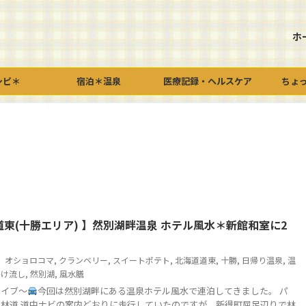
ホ
シピ＊
宿泊＊温泉
医療記録・ヘルスケア
ちょ
東(十勝エリア) 】然別湖畔温泉 ホテル風水＊新館和室に2
オショロコマ
,
クランベリー
,
スイートポテト
,
北海道道東
,
十勝
,
日帰り温泉
,
温
かけ流し
,
然別湖
,
風水膳
ライブ～
今回は然別湖畔にある温泉ホテル風水で連泊してきました。 パ
林道 道中ナビの案内どおりに走行していたのですが、新得町屈足辺りで林