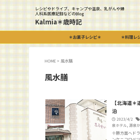
レシピやドライブ、キャンプや温泉、乳がんや婦
人科系医療記録などのBlog
Kalmia＊歳時記
＊お菓子レシピ＊
＊料理レ
HOME
>
風水膳
風水膳
【北海道＊道
泊
2023/4/2
泉ホテル
,
源泉
十勝方面へド
ンケニコロベツ