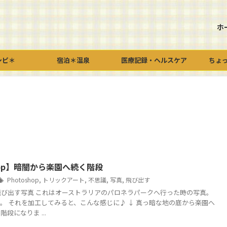
ホ
シピ＊
宿泊＊温泉
医療記録・ヘルスケア
ちょ
shop】暗闇から楽園へ続く階段
Photoshop
,
トリックアート
,
不思議
,
写真
,
飛び出す
opで飛び出す写真 これはオーストラリアのパロネラパークへ行った時の写真。
。 それを加工してみると、こんな感じに♪ ↓ 真っ暗な地の底から楽園へ
段になりま ...