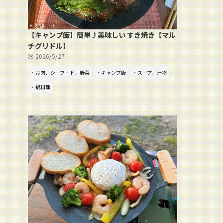
【キャンプ飯】簡単♪美味しい すき焼き【マル
チグリドル】
2026/5/27
・お肉、シーフード、野菜
・キャンプ飯
・スープ、汁物
・鍋料理