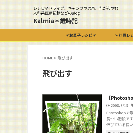
レシピやドライブ、キャンプや温泉、乳がんや婦
人科系医療記録などのBlog
Kalmia＊歳時記
＊お菓子レシピ＊
＊料理レ
HOME
>
飛び出す
飛び出す
【Photo
2008/9/19
Photosh
長～い階段です
伸びている長い階