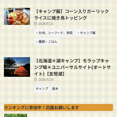
【キャンプ飯】コーン入りガーリック
ライスに焼き鳥トッピング
2026/5/21
・お肉、シーフード、野菜
・キャンプ飯
・麺類・ごはん
【北海道＊湖キャンプ】モラップキャ
ンプ場＊ユニバーサルサイト(オートサ
イト)【支笏湖】
2026/5/20
キャンプ
道央
ランキングに参加中！応援お願いします