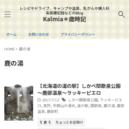
レシピやドライブ、キャンプや温泉、乳がんや婦人科
系医療記録などのBlog
Kalmia＊歳時記
ホーム
お問い合わせ
プライバシーポリシー
HOME
>
鹿の湯
鹿の湯
【北海道の道の駅】しかべ間歇泉公園
～鹿部温泉～ラッキーピエロ
2017/7/12
しかべ間歇泉公園
,
ラッキーピエ
ロ
,
真狩
,
羊蹄山の湧水
,
道の駅
,
間歇泉
,
鹿の湯
,
鹿部
温泉
,
鹿部町
§ 食 §
ちょっとお出掛け