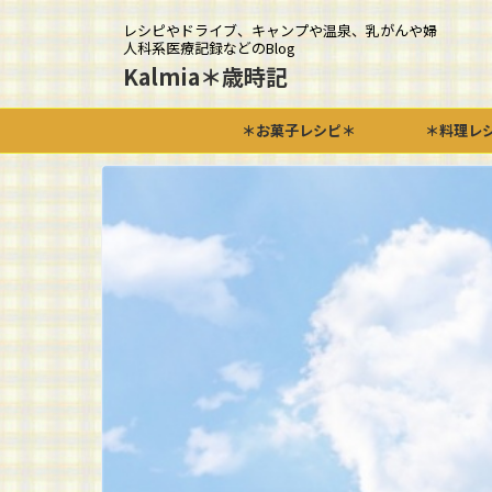
レシピやドライブ、キャンプや温泉、乳がんや婦
人科系医療記録などのBlog
Kalmia＊歳時記
＊お菓子レシピ＊
＊料理レ