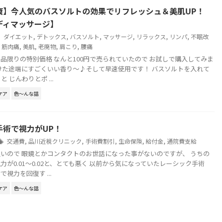
康】今人気のバスソルトの効果でリフレッシュ＆美肌UP！
ディマッサージ】
ダイエット
,
デトックス
,
バスソルト
,
マッサージ
,
リラックス
,
リンパ
,
不眠改
,
筋肉痛
,
美肌
,
老廃物
,
肩こり
,
腰痛
品限りの特別価格 なんと100円で売られていたので お試しで購入してみま
けた途端にすごくいい香り～♪そして早速使用です！ バスソルトを入れて
 じんわりとポ ...
ケア
色～んな話
手術で視力がUP！
交通費
,
品川近視クリニック
,
手術費割引
,
生命保険
,
給付金
,
通院費支給
いので 眼鏡とかコンタクトのお世話になった事がないのですが、 うちの
力が0.01～0.02と、とても悪く 以前から気になっていたレーシック手術
視力を回復す ...
ケア
色～んな話