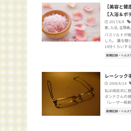
【美容と健
【入浴＆ボ
2017/6/8
善
,
入浴
,
生理痛
バスソルトが現
した。 蓋を開
10分くらいすると
医療記録・ヘルス
レーシック
2008/6/14
私は両目共に良
ダンナさんの視
（レーザー照射で
医療記録・ヘルス