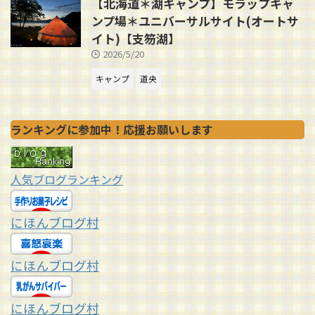
【北海道＊湖キャンプ】モラップキャ
ンプ場＊ユニバーサルサイト(オートサ
イト)【支笏湖】
2026/5/20
キャンプ
道央
ランキングに参加中！応援お願いします
人気ブログランキング
にほんブログ村
にほんブログ村
にほんブログ村