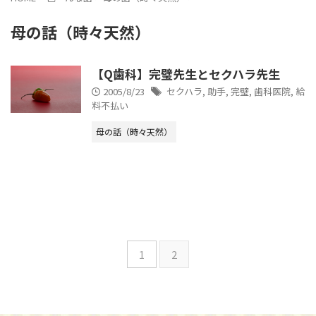
母の話（時々天然）
【Q歯科】完璧先生とセクハラ先生
2005/8/23
セクハラ
,
助手
,
完璧
,
歯科医院
,
給
料不払い
母の話（時々天然）
1
2