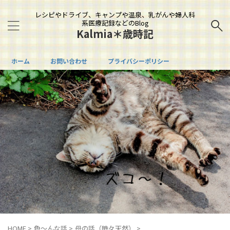
レシピやドライブ、キャンプや温泉、乳がんや婦人科
系医療記録などのBlog
Kalmia＊歳時記
ホーム
お問い合わせ
プライバシーポリシー
HOME
>
色～んな話
>
母の話（時々天然）
>