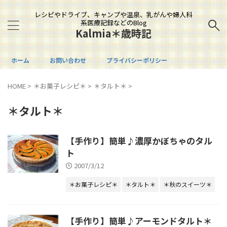
レシピやドライブ、キャンプや温泉、乳がんや婦人科
系医療記録などのBlog
Kalmia＊歳時記
ホーム
お問い合わせ
プライバシーポリシー
HOME
>
＊お菓子レシピ＊
>
＊タルト＊
>
＊タルト＊
【手作り】簡単♪濃厚かぼちゃのタル
ト
2007/3/12
＊お菓子レシピ＊
＊タルト＊
＊秋のスイーツ＊
【手作り】簡単♪アーモンドタルト＊