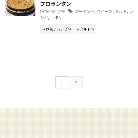
フロランタン
2006/12/26
アーモンド
,
スイーツ
,
タルト
,
レ
シピ
,
手作り
＊お菓子レシピ＊
＊タルト＊
1
2