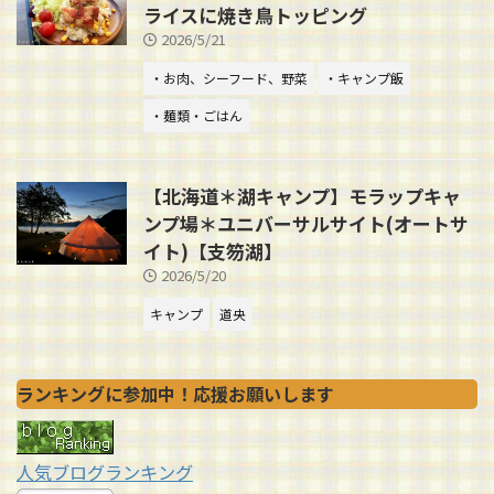
ライスに焼き鳥トッピング
2026/5/21
・お肉、シーフード、野菜
・キャンプ飯
・麺類・ごはん
【北海道＊湖キャンプ】モラップキャ
ンプ場＊ユニバーサルサイト(オートサ
イト)【支笏湖】
2026/5/20
キャンプ
道央
ランキングに参加中！応援お願いします
人気ブログランキング