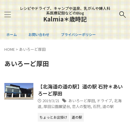
レシピやドライブ、キャンプや温泉、乳がんや婦人科
系医療記録などのBlog
Kalmia＊歳時記
ホーム
お問い合わせ
プライバシーポリシー
HOME
>
あいろーど厚田
あいろーど厚田
【北海道の道の駅】道の駅 石狩＊あい
ろーど厚田
2019/3/21
あいろーど厚田
,
ドライブ
,
北海
道
,
厚田公園展望台
,
恋人の聖地
,
石狩
,
道の駅
ちょっとお出掛け
道の駅