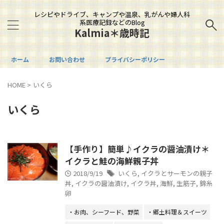
レシピやドライブ、キャンプや温泉、乳がんや婦人科
系医療記録などのBlog
Kalmia＊歳時記
ホーム
お問い合わせ
プライバシーポリシー
HOME
>
いくら
いくら
【手作り】簡単♪イクラの醤油漬け＊
イクラと鮭の海鮮親子丼
2018/9/19
いくら
,
イクラとサーモンの親子
丼
,
イクラの醤油漬け
,
イクラ丼
,
海鮮
,
生筋子
,
錦糸
卵
・お肉、シーフード、野菜
・郷土料理＆スイーツ