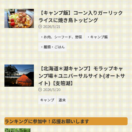
【キャンプ飯】コーン入りガーリック
ライスに焼き鳥トッピング
2026/5/21
・お肉、シーフード、野菜
・キャンプ飯
・麺類・ごはん
【北海道＊湖キャンプ】モラップキャ
ンプ場＊ユニバーサルサイト(オートサ
イト)【支笏湖】
2026/5/20
キャンプ
道央
ランキングに参加中！応援お願いします