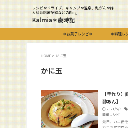
レシピやドライブ、キャンプや温泉、乳がんや婦
人科系医療記録などのBlog
Kalmia＊歳時記
＊お菓子レシピ＊
＊料理レ
HOME
>
かに玉
かに玉
【手作り】
酢あん】
2021/5/6
簡単レシピ
先日、カニ缶を
カニカマで作る