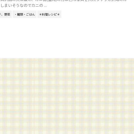
まいそうなのでカニの ...
ド、野菜
・麺類・ごはん
＊料理レシピ＊