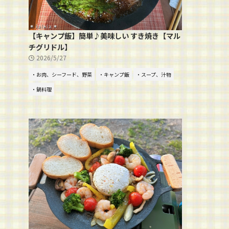
【キャンプ飯】簡単♪美味しい すき焼き【マル
チグリドル】
2026/5/27
・お肉、シーフード、野菜
・キャンプ飯
・スープ、汁物
・鍋料理