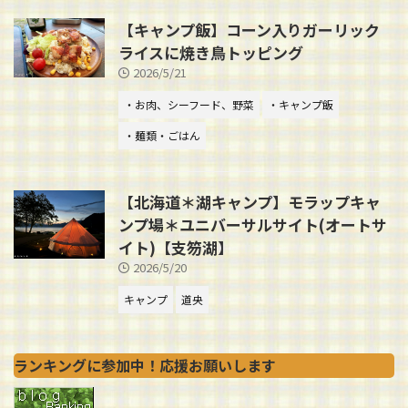
【キャンプ飯】コーン入りガーリック
ライスに焼き鳥トッピング
2026/5/21
・お肉、シーフード、野菜
・キャンプ飯
・麺類・ごはん
【北海道＊湖キャンプ】モラップキャ
ンプ場＊ユニバーサルサイト(オートサ
イト)【支笏湖】
2026/5/20
キャンプ
道央
ランキングに参加中！応援お願いします