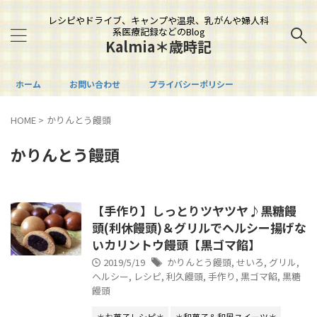
レシピやドライブ、キャンプや温泉、乳がんや婦人科
系医療記録などのBlog
Kalmia＊歳時記
ホーム
お問い合わせ
プライバシーポリシー
HOME
>
かりんとう饅頭
かりんとう饅頭
【手作り】しっとりツヤツヤ♪黒糖饅
頭(利休饅頭)＆グリルでヘルシー揚げな
いカリントウ饅頭【黒ゴマ餡】
2019/5/19
かりんとう饅頭
,
せいろ
,
グリル
,
ヘルシー
,
レシピ
,
利久饅頭
,
手作り
,
黒ゴマ餡
,
黒糖
饅頭
＊お菓子レシピ＊
＊和菓子＆和風スイーツ＊