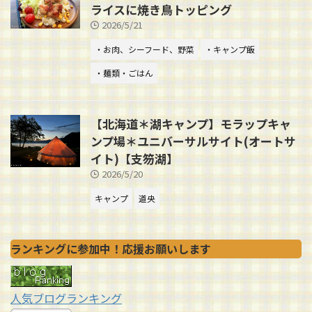
ライスに焼き鳥トッピング
2026/5/21
・お肉、シーフード、野菜
・キャンプ飯
・麺類・ごはん
【北海道＊湖キャンプ】モラップキャ
ンプ場＊ユニバーサルサイト(オートサ
イト)【支笏湖】
2026/5/20
キャンプ
道央
ランキングに参加中！応援お願いします
人気ブログランキング