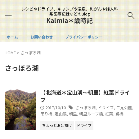
レシピやドライブ、キャンプや温泉、乳がんや婦人科
系医療記録などのBlog
Kalmia＊歳時記
ホーム
お問い合わせ
プライバシーポリシー
HOME
>
さっぽろ湖
さっぽろ湖
【北海道＊定山渓～朝里】紅葉ドライ
ブ
2017/10/10
さっぽろ湖
,
ドライブ
,
二見公園
,
吊り橋
,
定山渓
,
朝里
,
朝里ループ橋
,
紅葉
,
錦橋
ちょっとお出掛け
ドライブ