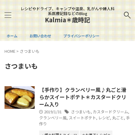
レシピやドライブ、キャンプや温泉、乳がんや婦人科
系医療記録などのBlog
Kalmia＊歳時記
ホーム
お問い合わせ
プライバシーポリシー
HOME
>
さつまいも
さつまいも
【手作り】クランベリー風♪丸ごと滑
らかスイートポテト＊カスタードクリ
ーム入り
2019/1/31
さつまいも
,
カスタードクリーム
,
クランベリー風
,
スイートポテト
,
レシピ
,
丸ごと
,
手
作り
・郷土料理＆スイーツ
＊お菓子レシピ＊