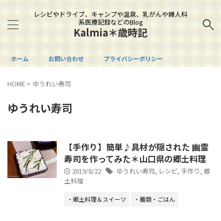
レシピやドライブ、キャンプや温泉、乳がんや婦人科
系医療記録などのBlog
Kalmia＊歳時記
ホーム
お問い合わせ
プライバシーポリシー
HOME
>
ゆうれい寿司
ゆうれい寿司
【手作り】簡単♪具材が隠された 幽霊
寿司を作ってみた＊山口県の郷土料理
2019/8/22
ゆうれい寿司
,
レシピ
,
手作り
,
郷
土料理
・郷土料理＆スイーツ
・麺類・ごはん