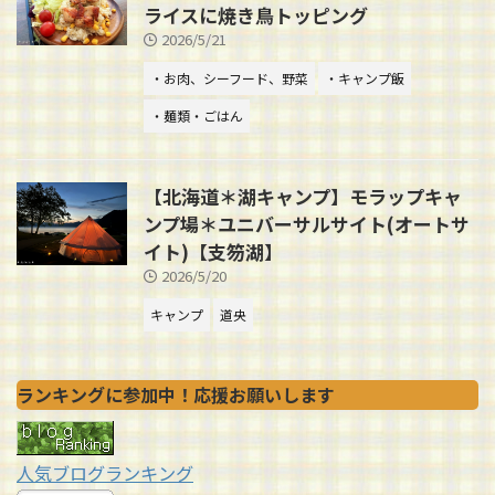
ライスに焼き鳥トッピング
2026/5/21
・お肉、シーフード、野菜
・キャンプ飯
・麺類・ごはん
【北海道＊湖キャンプ】モラップキャ
ンプ場＊ユニバーサルサイト(オートサ
イト)【支笏湖】
2026/5/20
キャンプ
道央
ランキングに参加中！応援お願いします
人気ブログランキング