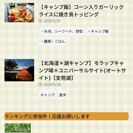
【キャンプ飯】コーン入りガーリック
ライスに焼き鳥トッピング
2026/5/21
・お肉、シーフード、野菜
・キャンプ飯
・麺類・ごはん
【北海道＊湖キャンプ】モラップキャ
ンプ場＊ユニバーサルサイト(オートサ
イト)【支笏湖】
2026/5/20
キャンプ
道央
ランキングに参加中！応援お願いします