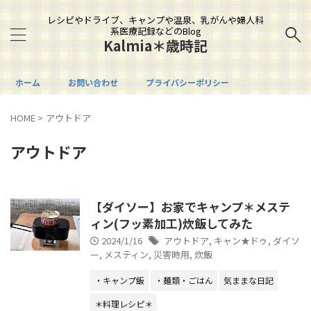
レシピやドライブ、キャンプや温泉、乳がんや婦人科
系医療記録などのBlog
Kalmia＊歳時記
ホーム
お問い合わせ
プライバシーポリシー
HOME
>
アウトドア
アウトドア
【ダイソー】お家でキャンプ＊メステ
ィン(フッ素加工)炊飯してみた
2024/1/16
アウトドア
,
キャン★ドゥ
,
ダイソ
ー
,
メスティン
,
災害時用
,
炊飯
・キャンプ飯
・麺類・ごはん
気ままな日記
＊料理レシピ＊