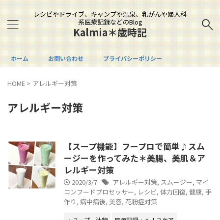
レシピやドライブ、キャンプや温泉、乳がんや婦人科
系医療記録などのBlog
Kalmia＊歳時記
ホーム
お問い合わせ
プライバシーポリシー
HOME
>
アレルギー対策
アレルギー対策
【スープ機能】フープロで簡単♪スム
ージーを作ってみた＊美腸、美肌＆ア
レルギー対策
2020/3/7
アレルギー対策
,
スムージー
,
マイ
コンフードプロセッサー
,
レシピ
,
体力回復
,
健康
,
手
作り
,
病中病後
,
美容
,
花粉症対策
・スープ、汁物
医療記録・ヘルスケア