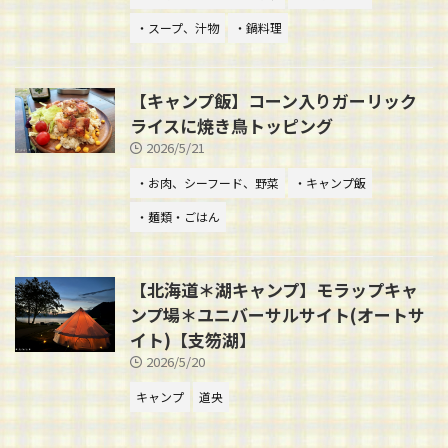
・スープ、汁物
・鍋料理
【キャンプ飯】コーン入りガーリック
ライスに焼き鳥トッピング
2026/5/21
・お肉、シーフード、野菜
・キャンプ飯
・麺類・ごはん
【北海道＊湖キャンプ】モラップキャ
ンプ場＊ユニバーサルサイト(オートサ
イト)【支笏湖】
2026/5/20
キャンプ
道央