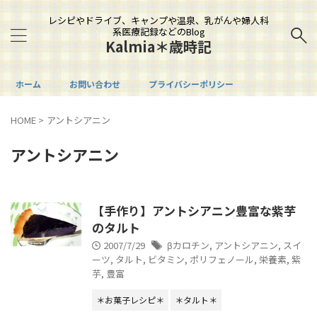
レシピやドライブ、キャンプや温泉、乳がんや婦人科
系医療記録などのBlog
Kalmia＊歳時記
ホーム
お問い合わせ
プライバシーポリシー
HOME
>
アントシアニン
アントシアニン
【手作り】アントシアニン豊富な紫芋
のタルト
2007/7/29
βカロチン
,
アントシアニン
,
スイ
ーツ
,
タルト
,
ビタミン
,
ポリフェノール
,
栄養素
,
紫
芋
,
豊富
＊お菓子レシピ＊
＊タルト＊