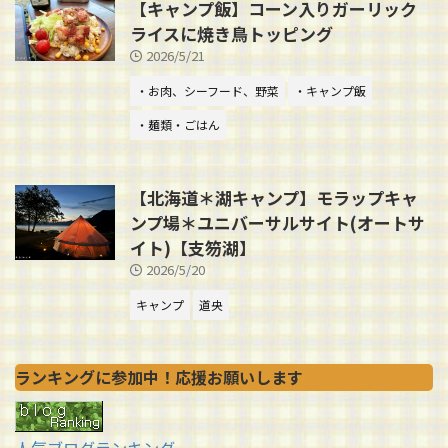
【キャンプ飯】コーン入りガーリック
ライスに焼き鳥トッピング
2026/5/21
・お肉、シーフード、野菜
・キャンプ飯
・麺類・ごはん
【北海道＊湖キャンプ】モラップキャ
ンプ場＊ユニバーサルサイト(オートサ
イト)【支笏湖】
2026/5/20
キャンプ
道央
ランキングに参加中！応援お願いします