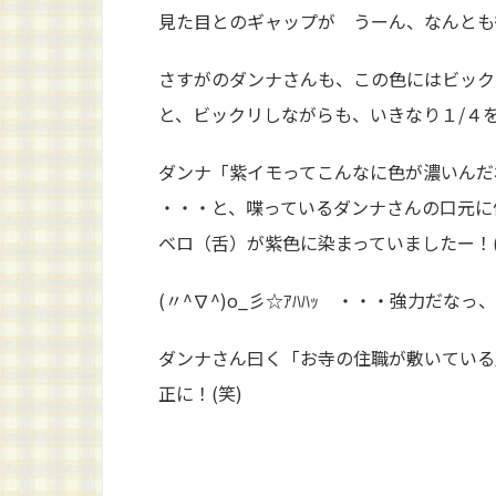
見た目とのギャップが うーん、なんとも微
さすがのダンナさんも、この色にはビックリ
と、ビックリしながらも、いきなり１/４
ダンナ「紫イモってこんなに色が濃いんだ
・・・と、喋っているダンナさんの口元に
ベロ（舌）が紫色に染まっていましたー！(๑
(〃^∇^)o_彡☆ｱﾊﾊｯ ・・・強力だなっ
ダンナさん曰く「お寺の住職が敷いている
正に！(笑)