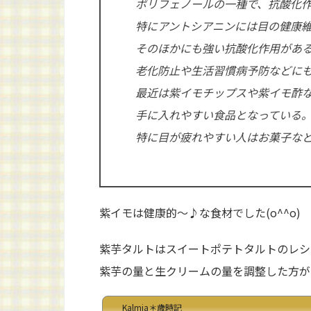
ポリフェノールの一種で、抗酸化
特にアントシアニンには目の健康
そのほかにも強い抗酸化作用があ
老化防止や生活習慣病予防などに
最近は紫イモチップスや紫イモ酢
手に入れやすい食品となっている
特に目が疲れやすい人はお菓子な
紫イモは健康的～♪な食材でした(o^^o)
紫芋タルトはスイートポテトタルトのレシ
紫芋の量と生クリームの量を調整した方がいい
Kalmia＊歳時記