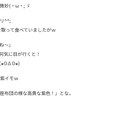
妙(・ω・; ゞ
^^;
を取って食べていましたがｗ
ね～」
何気に目が行くと！
ʘ∆ʘ๑)
、紫イモｗ
座布団の様な高貴な紫色！」とな。