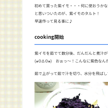
初めて買った紫イモ・・・何に使おうかな
と思いついたのが、紫イモのタルト！
早速作って見る事に♪
cooking開始
紫イモを茹でて数分後、だんだんと煮汁が
(๑ʘ∆ʘ๑) おぉっ～！こんなに紫色な
茹で上がって茹で汁を切り、水分を飛ばし