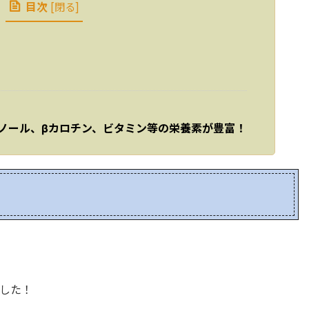
目次
[
閉る
]
ノール、βカロチン、ビタミン等の栄養素が豊富！
した！