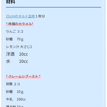
材料
21cmのタルト生地
１枚分
* 林檎のカラメル*
りんご ３コ
砂糖 70ｇ
レモン汁 大さじ1
洋酒 10㏄
水 10㏄
* クレームシブースト *
卵黄 ２コ
砂糖 10ｇ
牛乳 100cc
薄力粉 10ｇ