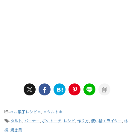
-
＊お菓子レシピ＊
,
＊タルト＊
-
タルト
,
バーナー
,
ポケトーチ
,
レシピ
,
作り方
,
使い捨てライター
,
林
檎
,
焼き目