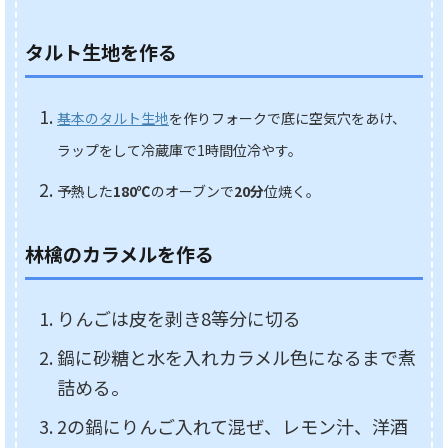
タルト生地を作る
基本のタルト生地
を作りフォークで底に空気穴をあけ、
ラップをして冷蔵庫で1時間位冷やす。
予熱した
180℃
のオーブンで
20分
位焼く。
林檎のカラメルを作る
りんごは皮を剥き8等分に切る
鍋に砂糖と水を入れカラメル色になるまで煮
詰める。
2の鍋にりんご入れて混ぜ、レモン汁、洋酒