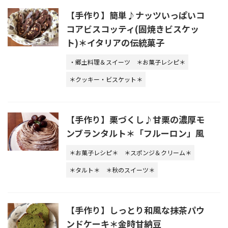
【手作り】簡単♪ナッツいっぱいコ
コアビスコッティ(固焼きビスケッ
ト)＊イタリアの伝統菓子
・郷土料理＆スイーツ
＊お菓子レシピ＊
＊クッキー・ビスケット＊
【手作り】栗づくし♪甘栗の濃厚モ
ンブランタルト＊「フルーロン」風
＊お菓子レシピ＊
＊スポンジ＆クリーム＊
＊タルト＊
＊秋のスイーツ＊
【手作り】しっとり和風な抹茶パウ
ンドケーキ＊金時甘納豆