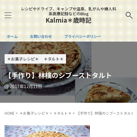
レシピやドライブ、キャンプや温泉、乳がんや婦人科
系医療記録などのBlog
Kalmia＊歳時記
ホーム
お問い合わせ
プライバシーポリシー
＊お菓子レシピ＊
＊タルト＊
【手作り】林檎のシブーストタルト
2017年12月11日
HOME
>
＊お菓子レシピ＊
>
＊タルト＊
>
【手作り】林檎のシブーストタルト