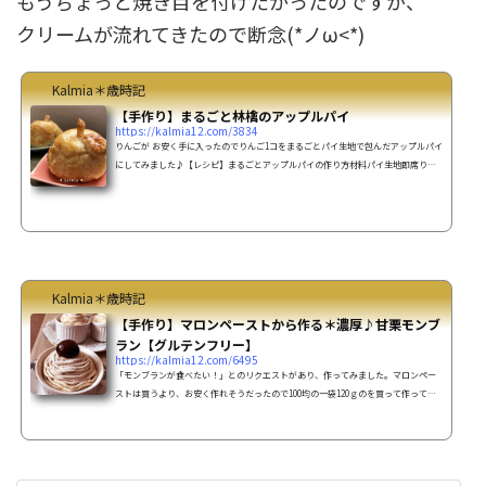
もうちょっと焼き目を付けたかったのですが、
クリームが流れてきたので断念(*ノω<*)
Kalmia＊歳時記
【手作り】まるごと林檎のアップルパイ
https://kalmia12.com/3834
りんごが お安く手に入ったのでりんご1コをまるごとパイ生地で包んだアップルパイ
にしてみました♪【レシピ】まるごとアップルパイの作り方材料パイ生地即席りん
ごのコンポートりんご 3コ砂糖 50ｇレモン汁 大さじ1バター 20ｇ洋酒 小
さじ1カスタードクリーム牛乳 1カップ薄力粉 30g(大さじ4)砂糖 60ｇ(1/2カッ
プ)卵黄 2コバター 大さじ1バニラエッセンス 少々つや出し用卵黄 適宜お好
みジャム 適宜洋酒 少々パイ生地を作る パイ生地を作る パイ生地を作る(フープ
ロ使用)オーブンの予熱は自分のタイミングで行っ...
Kalmia＊歳時記
【手作り】マロンペーストから作る＊濃厚♪甘栗モンブ
ラン【グルテンフリー】
https://kalmia12.com/6495
「モンブランが食べたい！」とのリクエストがあり、作ってみました。マロンペー
ストは買うより、お安く作れそうだったので100均の一袋120ｇのを買って作ってみ
る事に♪アーモンドプードルの生地を焼き、中にはマロンペースト＆砕いた甘栗を
丸めた‘マロン玉’を入れて、生クリームを被せ、更にマロンクリームで覆いました。
思った以上に’栗’が濃かったです(o^^o)【レシピ】甘栗でモンブランの作り方(8cmコ
コット6個分)材料☆マロンペースト 甘栗 200ｇ生クリーム(or牛乳)
100cc砂糖 50ｇラム酒 ...