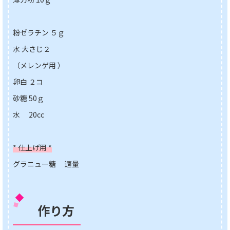
粉ゼラチン ５ｇ
水 大さじ２
（メレンゲ用 ）
卵白 ２コ
砂糖 50ｇ
水 20cc
* 仕上げ用 *
グラニュー糖 適量
作り方