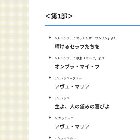
＜第1部＞
G.F.ヘンデル：オラトリオ「サムソン」より
輝けるセラフたちを
G.F.ヘンデル：歌劇「セルセ」より
オンブラ・マイ・フ
J.S.バッハ＝グノー
アヴェ・マリア
J.S.バッハ
主よ、人の望みの喜びよ
G.カッチーニ
アヴェ・マリア
F.シューベルト