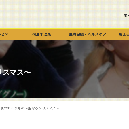
ホ
シピ＊
宿泊＊温泉
医療記録・ヘルスケア
ちょ
リスマス～
天使のおくりもの～聖なるクリスマス～