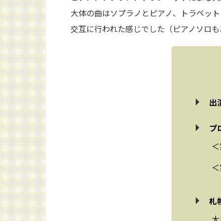
大体の曲はソプラノとピアノ、トラペット
交互に行われた感じでした（ピアノソロも
出
プ
＜
＜
札
大