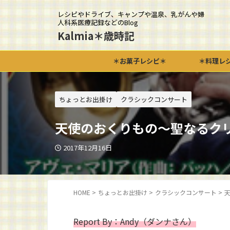
レシピやドライブ、キャンプや温泉、乳がんや婦
人科系医療記録などのBlog
Kalmia＊歳時記
＊お菓子レシピ＊
＊料理レ
ちょっとお出掛け
クラシックコンサート
天使のおくりもの～聖なるク
2017年12月16日
HOME
>
ちょっとお出掛け
>
クラシックコンサート
>
Report By：Andy（ダンナさん）