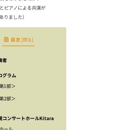
とピアノによる共演が
ありました）
目次
[
閉る
]
演者
ログラム
第1部＞
第2部＞
幌コンサートホールKitara
ホール