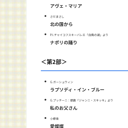
アヴェ・マリア
さだまさし
北の国から
P.I.チャイコフスキーバレエ「白鳥の湖」より
ナポリの踊り
＜第2部＞
G.ガーシュウィン
ラプソディ・イン・ブルー
G.プッチーニ：歌劇「ジャンニ・スキッキ」より
私のお父さん
小椋佳
愛燦燦