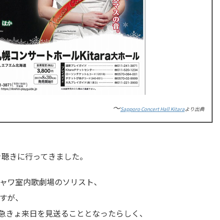
～
Sapporo Concert Hall Kitara
より出典
を聴きに行ってきました。
ャワ室内歌劇場のソリスト、
すが、
急きょ来日を見送ることとなったらしく、