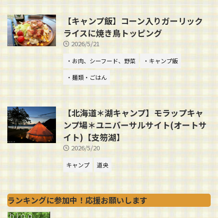
【キャンプ飯】コーン入りガーリック
ライスに焼き鳥トッピング
2026/5/21
・お肉、シーフード、野菜
・キャンプ飯
・麺類・ごはん
【北海道＊湖キャンプ】モラップキャ
ンプ場＊ユニバーサルサイト(オートサ
イト)【支笏湖】
2026/5/20
キャンプ
道央
ランキングに参加中！応援お願いします