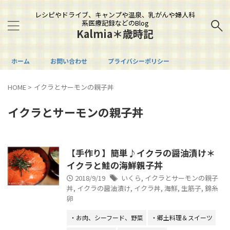
レシピやドライブ、キャンプや温泉、乳がんや婦人科
系医療記録などのBlog
Kalmia＊歳時記
ホーム
お問い合わせ
プライバシーポリシー
HOME
>
イクラとサーモンの親子丼
イクラとサーモンの親子丼
【手作り】簡単♪イクラの醤油漬け＊
イクラと鮭の海鮮親子丼
2018/9/19
いくら
,
イクラとサーモンの親子
丼
,
イクラの醤油漬け
,
イクラ丼
,
海鮮
,
生筋子
,
錦糸
卵
・お肉、シーフード、野菜
・郷土料理＆スイーツ