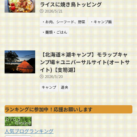
ライスに焼き鳥トッピング
2026/5/21
・お肉、シーフード、野菜
・キャンプ飯
・麺類・ごはん
【北海道＊湖キャンプ】モラップキャ
ンプ場＊ユニバーサルサイト(オートサ
イト)【支笏湖】
2026/5/20
キャンプ
道央
ランキングに参加中！応援お願いします
人気ブログランキング