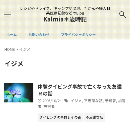
レシピやドライブ、キャンプや温泉、乳がんや婦人科
系医療記録などのBlog
Kalmia＊歳時記
ホーム
お問い合わせ
プライバシーポリシー
HOME
>
イジメ
イジメ
体験ダイビング事故で亡くなった友達
Ｒの話
2005/10/24
イジメ
,
不思議な話
,
予知夢
,
加害
者
,
被害者
ダイビングの事故＆その後
不思議な話